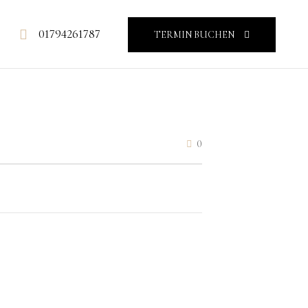
01794261787
TERMIN BUCHEN
0