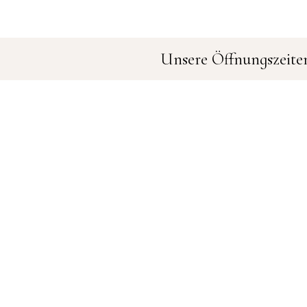
Unsere Öffnungszeite
Montag bis Samstag 9:00 bis 19
*Termine nach Vereinbarung
n