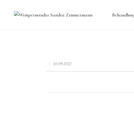
Behandlun
Wimpernverlängerung
Wimpernlifting
Augenbrauen
10.09.2022
Permanent Make up