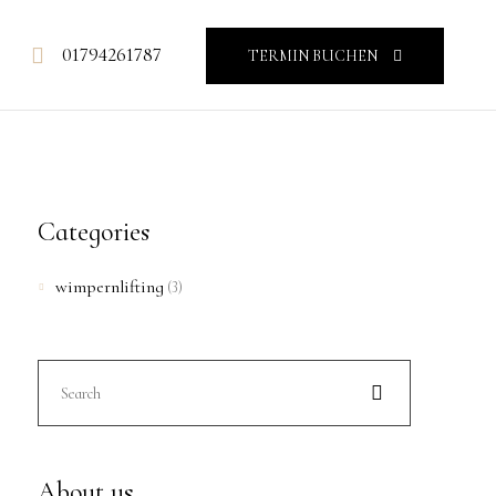
01794261787
TERMIN BUCHEN
Categories
wimpernlifting
(3)
About us