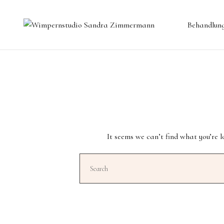
Behandlun
Wimpernverlängerung
Wimpernlifting
Augenbrauen
Permanent Make up
It seems we can’t find what you’re 