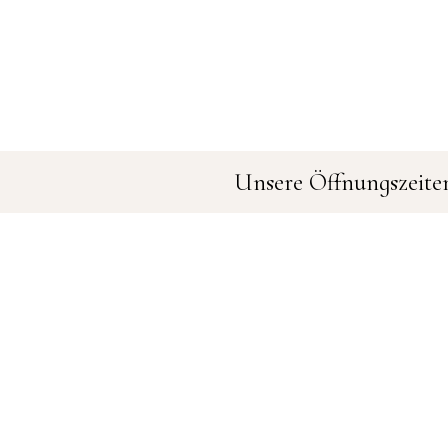
Unsere Öffnungszeite
Montag bis Samstag 9:00 bis 19
*Termine nach Vereinbarung
n